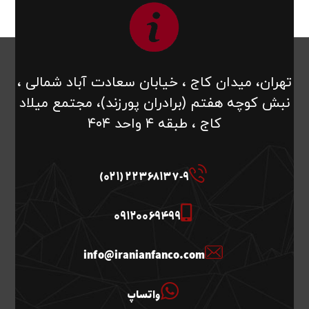
تهران، میدان کاج ، خیابان سعادت آباد شمالی ،
نبش کوچه هفتم (برادران پورزند)، مجتمع میلاد
کاج ، طبقه ۴ واحد ۴۰۴
22368137-9 (021)
09120069499
info@iranianfanco.com
واتساپ