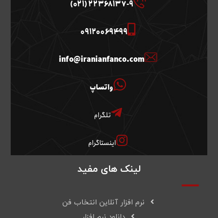
22368137-9 (021)
09120069499
info@iranianfanco.com
واتساپ
تلگرام
اینستاگرام
لینک های مفید
نرم افزار آنلاین انتخاب فن
دانلود نرم افزار