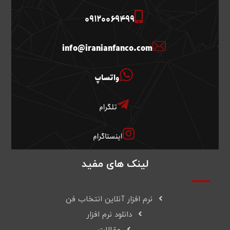
09120069499
info@iranianfanco.com
واتساپ
تلگرام
اینستاگرام
لینک های مفید
نرم افزار آنلاین انتخاب فن
دانلود نرم افزار