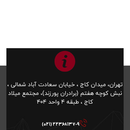
تهران، میدان کاج ، خیابان سعادت آباد شمالی ،
نبش کوچه هفتم (برادران پورزند)، مجتمع میلاد
کاج ، طبقه ۴ واحد ۴۰۴
22368137-9 (021)