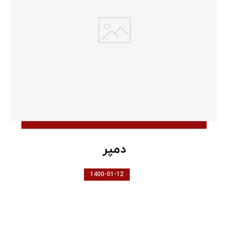
دمپر
1400-01-12