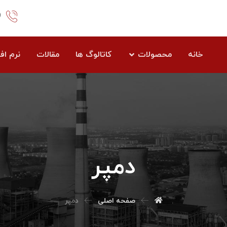
1
خانه
محصولات
کاتالوگ ها
مقالات
نرم افز
دمپر
صفحه اصلی
دمپر