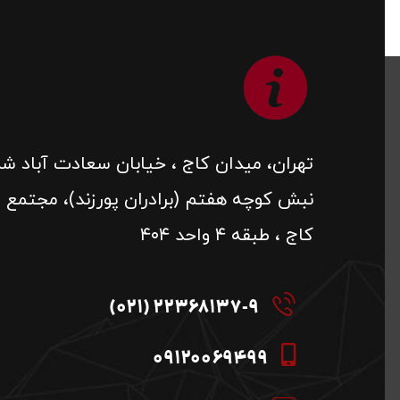
تهران، میدان کاج ، خیابان سعادت آباد شم
نبش کوچه هفتم (برادران پورزند)، مجتمع م
کاج ، طبقه ۴ واحد ۴۰۴
22368137-9 (021)
09120069499