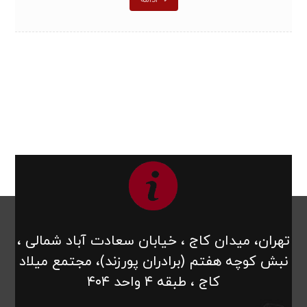
تهران، میدان کاج ، خیابان سعادت آباد شمالی ،
نبش کوچه هفتم (برادران پورزند)، مجتمع میلاد
کاج ، طبقه ۴ واحد ۴۰۴