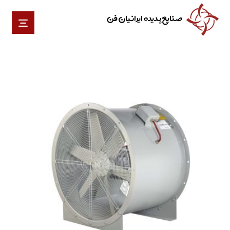
صنایع پدیده ایرانیان فن