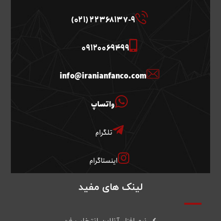
22368137-9 (021)
09120069499
info@iranianfanco.com
واتساپ
تلگرام
اینستاگرام
لینک های مفید