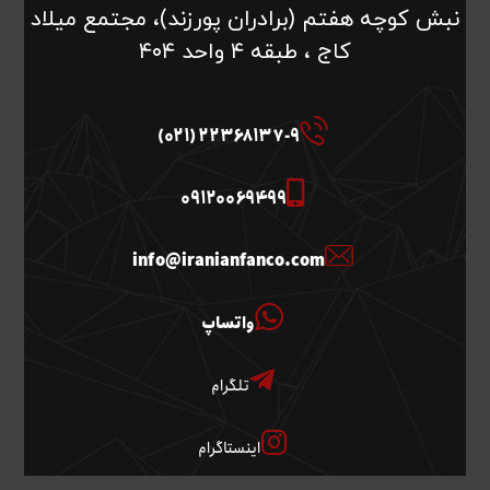
نبش کوچه هفتم (برادران پورزند)، مجتمع میلاد
کاج ، طبقه ۴ واحد ۴۰۴
22368137-9 (021)
09120069499
info@iranianfanco.com
واتساپ
تلگرام
اینستاگرام