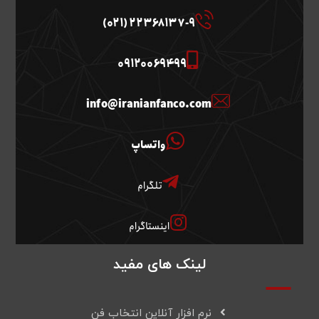
22368137-9 (021)
09120069499
info@iranianfanco.com
واتساپ
تلگرام
اینستاگرام
لینک های مفید
نرم افزار آنلاین انتخاب فن