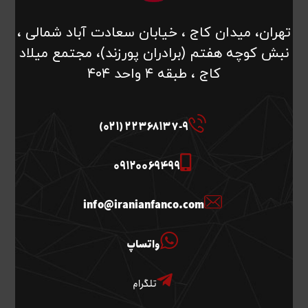
تهران، میدان کاج ، خیابان سعادت آباد شمالی ،
نبش کوچه هفتم (برادران پورزند)، مجتمع میلاد
کاج ، طبقه ۴ واحد ۴۰۴
22368137-9 (021)
09120069499
info@iranianfanco.com
واتساپ
تلگرام