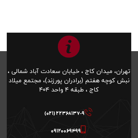
تهران، میدان کاج ، خیابان سعادت آباد شمالی ،
نبش کوچه هفتم (برادران پورزند)، مجتمع میلاد
کاج ، طبقه ۴ واحد ۴۰۴
22368137-9 (021)
09120069499