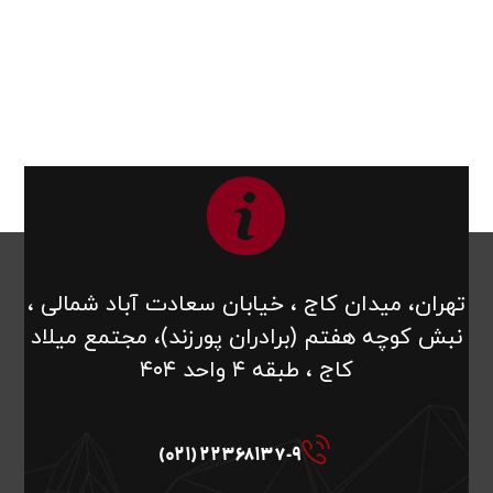
تهران، میدان کاج ، خیابان سعادت آباد شمالی ،
نبش کوچه هفتم (برادران پورزند)، مجتمع میلاد
کاج ، طبقه ۴ واحد ۴۰۴
22368137-9 (021)