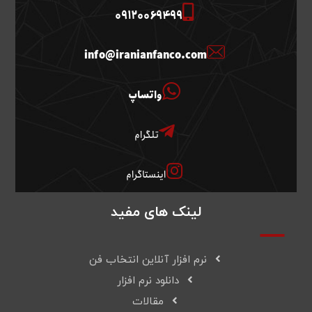
09120069499
info@iranianfanco.com
واتساپ
تلگرام
اینستاگرام
لینک های مفید
نرم افزار آنلاین انتخاب فن
دانلود نرم افزار
مقالات