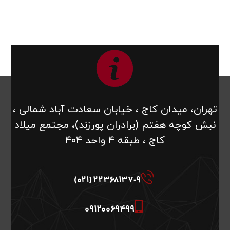
تهران، میدان کاج ، خیابان سعادت آباد شمالی ،
نبش کوچه هفتم (برادران پورزند)، مجتمع میلاد
کاج ، طبقه ۴ واحد ۴۰۴
22368137-9 (021)
09120069499