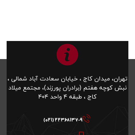
تهران، میدان کاج ، خیابان سعادت آباد شمالی ،
نبش کوچه هفتم (برادران پورزند)، مجتمع میلاد
کاج ، طبقه ۴ واحد ۴۰۴
22368137-9 (021)