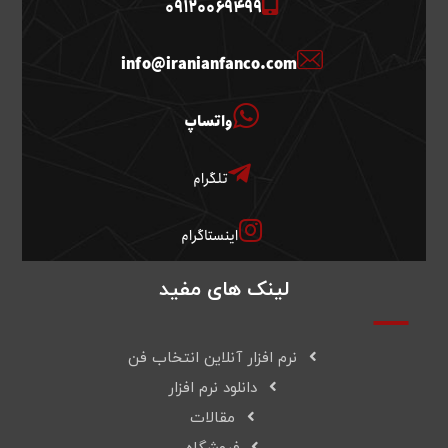
09120069499
info@iranianfanco.com
واتساپ
تلگرام
اینستاگرام
لینک های مفید
نرم افزار آنلاین انتخاب فن
دانلود نرم افزار
مقالات