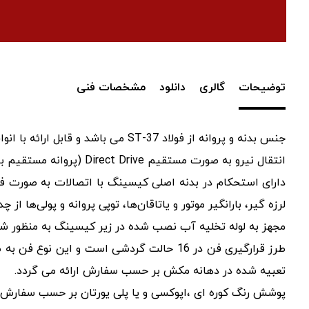
توضیحات
گالری
دانلود
مشخصات فنی
جنس بدنه و پروانه از فولاد ST-37 می باشد و قابل ارائه با انواع فولاد مانند گالوانیزه، استنلس استیل، ورق ضدسایش CK-45 و … می‌باشد.
انتقال نیرو به صورت مستقیم Direct Drive (پروانه مستقیم بر روی شافت الکتروموتور نصب می‌گردد) در سایزهای کوچک و به صورت تسمه‌ای Belt Drive قابل ارائه می‌باشد.
لرزه گیر، بارانگیر موتور و یاتاقان‌ها، توپی پروانه و پولی‌ها از چ
مجهز به لوله تخلیه آب نصب شده در زیر کیسینگ به منظور شست
طرز قرارگیری فن در 16 حالت گردشی است 
تعبیه شده در دهانه مکش بر حسب سفارش ارائه می گردد.
پوشش رنگ کوره ای ،اپوکسی و یا پلی یورتان بر حسب سفارش و 