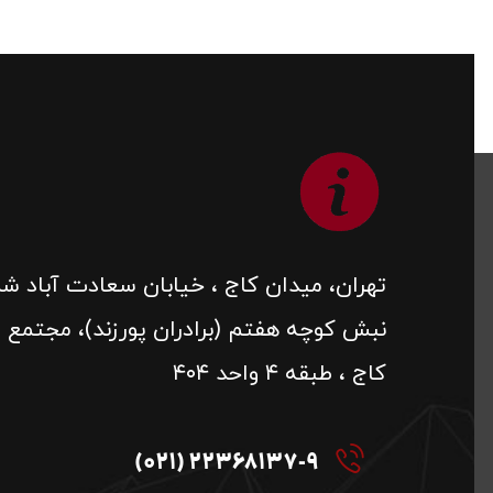
تهران، میدان کاج ، خیابان سعادت آباد شم
نبش کوچه هفتم (برادران پورزند)، مجتمع م
کاج ، طبقه ۴ واحد ۴۰۴
22368137-9 (021)