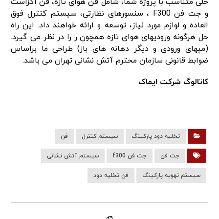
حلی متناسب با پروژه شما، شامل فن هوای تازه، فن اگزاست
و جت فن­ F300 ، سنسورهای نظارتی، سیستم کنترل فوق
العاده و لوازم مورد نیاز، توسعه و ارائه خواهند داد. این راه
حل هرگونه ورودی­های هوای تازه همچون ر را در نظر می گیرد.
(مپ­های ورودی و دیگر دهانه­ های باز) طراحی ما براساس
ضوابط قانونی سازمان محترم آتش نشانی تهران می باشد.
کاتالوگ شرکت ایماک
تخلیه دود پارکینگ
سیستم کنترل
فن
جت فن
جت فن f300
سیستم آتش نشانی
سیستم تهویه پارکینگ
فن تخلیه دود