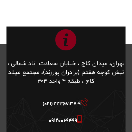
تهران، میدان کاج ، خیابان سعادت آباد شمالی ،
نبش کوچه هفتم (برادران پورزند)، مجتمع میلاد
کاج ، طبقه ۴ واحد ۴۰۴
22368137-9 (021)
09120069499