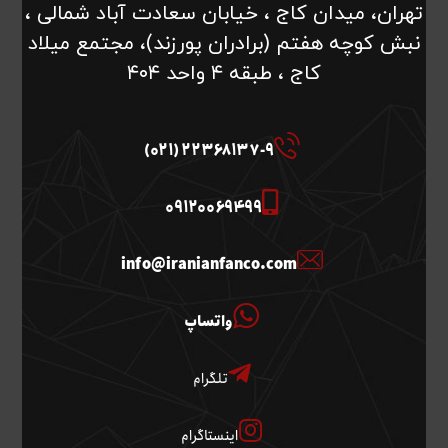
تهران، میدان کاج ، خیابان سعادت آباد شمالی ،
نبش کوچه هفتم (برادران پورزند)، مجتمع میلاد
کاج ، طبقه ۴ واحد ۴۰۴
22368137-9 (021)
09120069499
info@iranianfanco.com
واتساپ
تلگرام
اینستاگرام