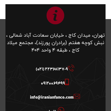
تهران، میدان کاج ، خیابان سعادت آباد شمالی ،
نبش کوچه هفتم (برادران پورزند)، مجتمع میلاد
کاج ، طبقه ۴ واحد ۴۰۴
22368137-9 (021)
09120069499
info@iranianfanco.com