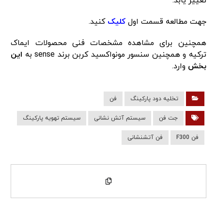
تغییر یابد.
جهت مطالعه قسمت اول
کلیک
کنید.
همچنین برای مشاهده مشخصات فنی محصولات ایماک
ترکیه و همچنین سنسور مونواکسید کربن برند sense به
این
بخش
وارد.
تخلیه دود پارکینگ
فن
جت فن
سیستم آتش نشانی
سیستم تهویه پارکینگ
فن F300
فن آتشنشانی