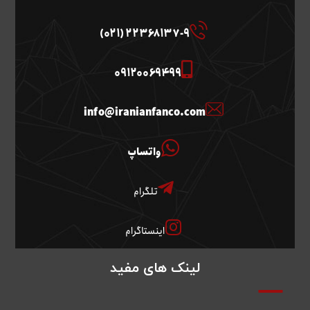
22368137-9 (021)
09120069499
info@iranianfanco.com
واتساپ
تلگرام
اینستاگرام
لینک های مفید