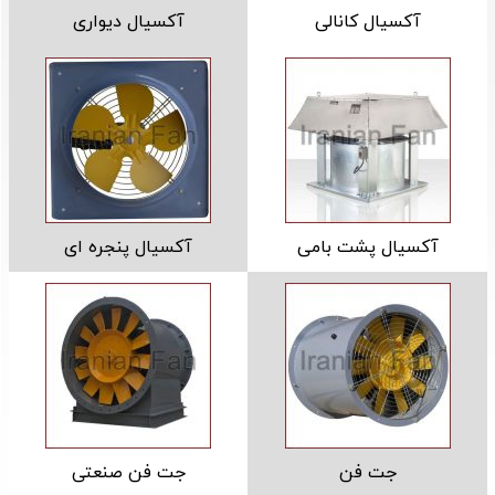
آکسیال کانالی
آکسیال دیواری
آکسیال پشت بامی
آکسیال پنجره ای
جت فن
جت فن صنعتی