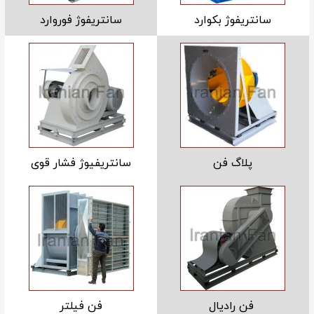
سانتریفوژ بکوارد
سانتریفوژ فوروارد
پلاگ فن
سانتریفیوژ فشار قوی
فن رادیال
فن فیلتر