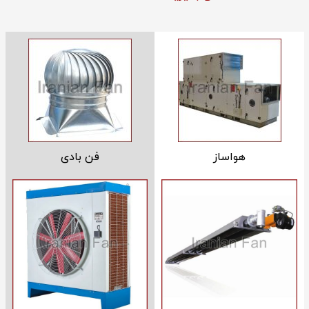
هواساز
فن بادی